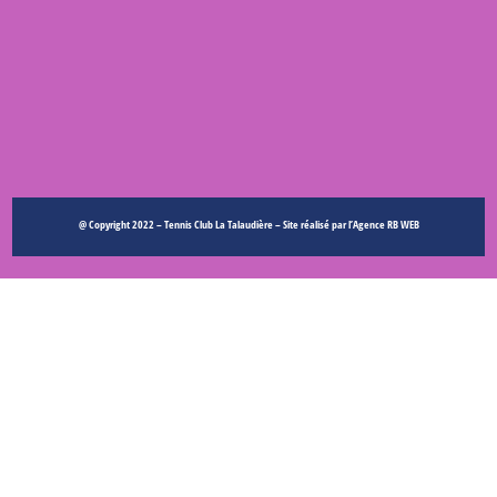
@ Copyright 2022 – Tennis Club La Talaudière – Site réalisé par l’
Agence
RB WEB