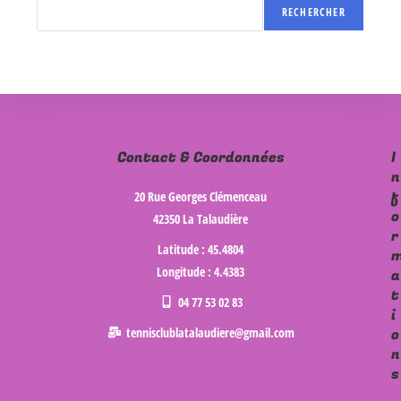
RECHERCHER
Contact & Coordonnées
I
n
f
20 Rue Georges Clémenceau
o
42350 La Talaudière
r
Latitude : 45.4804
Longitude : 4.4383
a
t
04 77 53 02 83
i
tennisclublatalaudiere@gmail.com
o
n
s