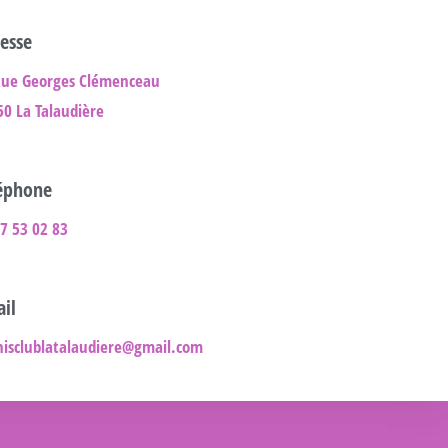
esse
Rue Georges Clémenceau
50 La Talaudière
éphone
7 53 02 83
il
nisclublatalaudiere@gmail.com