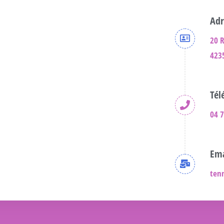
Adr
20 
423
Tél
04 7
Ema
ten