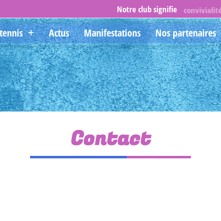
convivialit
Notre club signifie
tennis
Actus
Manifestations
Nos partenaires
Contact