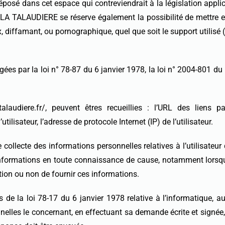
osé dans cet espace qui contreviendrait à la législation applicab
TALAUDIERE se réserve également la possibilité de mettre en ca
 diffamant, ou pornographique, quel que soit le support utilisé 
s par la loi n° 78-87 du 6 janvier 1978, la loi n° 2004-801 du 6 
atalaudiere.fr/, peuvent êtres recueillies : l’URL des liens p
tilisateur, l’adresse de protocole Internet (IP) de l’utilisateur.
ecte des informations personnelles relatives à l’utilisateur q
s informations en toute connaissance de cause, notamment lorsqu’
gation ou non de fournir ces informations.
e la loi 78-17 du 6 janvier 1978 relative à l’informatique, aux f
nnelles le concernant, en effectuant sa demande écrite et signée