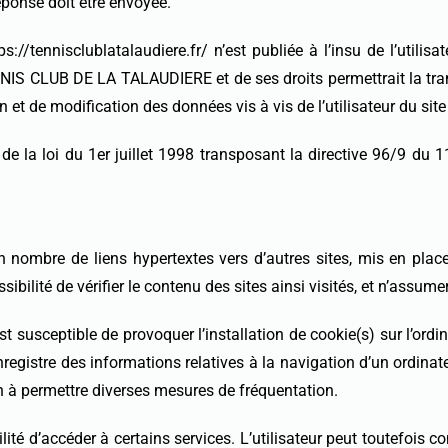
réponse doit être envoyée.
ps://tennisclublatalaudiere.fr/ n’est publiée à l’insu de l’utili
NNIS CLUB DE LA TALAUDIERE et de ses droits permettrait la tran
et de modification des données vis à vis de l’utilisateur du site 
e la loi du 1er juillet 1998 transposant la directive 96/9 du 1
rtain nombre de liens hypertextes vers d’autres sites, mis en 
lité de vérifier le contenu des sites ainsi visités, et n’assume
t susceptible de provoquer l’installation de cookie(s) sur l’ordinat
 enregistre des informations relatives à la navigation d’un ordinat
ion à permettre diverses mesures de fréquentation.
ilité d’accéder à certains services. L’utilisateur peut toutefois 