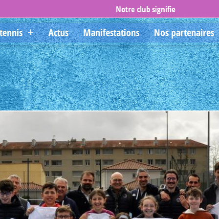
Notre club signifie
convivialit
tennis
Actus
Manifestations
Nos partenaires