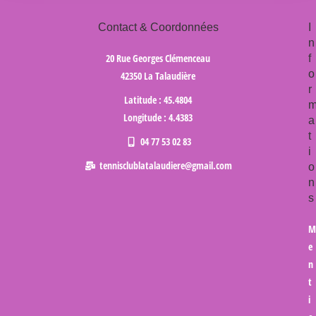
Contact & Coordonnées
I
n
20 Rue Georges Clémenceau
f
o
42350 La Talaudière
r
Latitude : 45.4804
Longitude : 4.4383
a
t
04 77 53 02 83
i
tennisclublatalaudiere@gmail.com
o
n
s
M
e
n
t
i