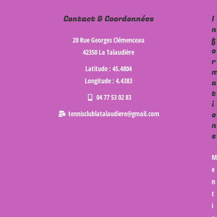
Contact & Coordonnées
I
n
f
20 Rue Georges Clémenceau
o
42350 La Talaudière
r
Latitude : 45.4804
Longitude : 4.4383
a
t
04 77 53 02 83
i
tennisclublatalaudiere@gmail.com
o
n
s
M
e
n
t
i