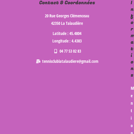
Contact & Coordonnées
I
n
f
20 Rue Georges Clémenceau
o
42350 La Talaudière
r
Latitude : 45.4804
Longitude : 4.4383
a
t
04 77 53 02 83
i
tennisclublatalaudiere@gmail.com
o
n
s
M
e
n
t
i
o
n