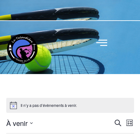
Il n’y a pas d’évènements à venir.
R
N
À venir
R
L
a
e
e
S
i
c
v
c
s