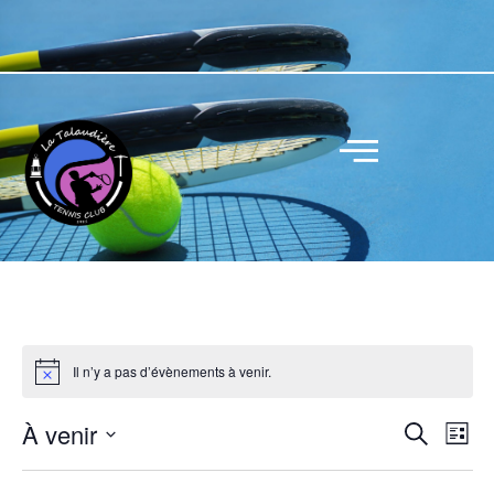
Il n’y a pas d’évènements à venir.
R
N
À venir
R
L
a
e
e
S
i
c
v
c
s