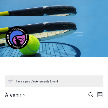
Il n’y a pas d’évènements à venir.
R
N
À venir
R
L
a
e
e
S
i
c
v
c
s