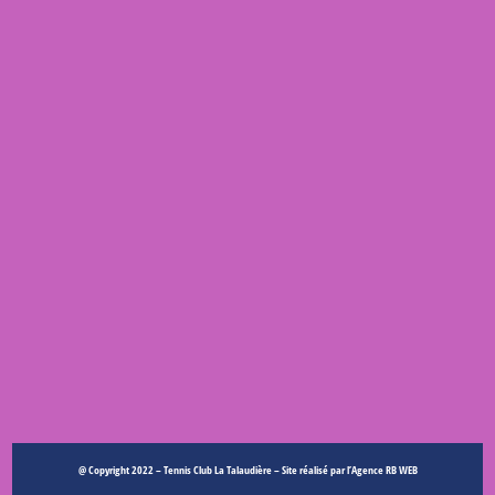
@ Copyright 2022 – Tennis Club La Talaudière – Site réalisé par l’
Agence
RB WEB