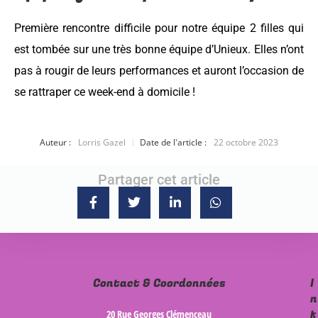
Première rencontre difficile pour notre équipe 2 filles qui
est tombée sur une très bonne équipe d’Unieux. Elles n’ont
pas à rougir de leurs performances et auront l’occasion de
se rattraper ce week-end à domicile !
Auteur :
Lorris Gazel
Date de l'article :
22 octobre 2023
Partager cet article
Contact & Coordonnées
I
n
f
20 Rue Georges Clémenceau