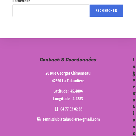
Rechercher
RECHERCHER
Contact & Coordonnées
I
n
f
20 Rue Georges Clémenceau
o
42350 La Talaudière
r
Latitude : 45.4804
Longitude : 4.4383
a
t
04 77 53 02 83
i
tennisclublatalaudiere@gmail.com
o
n
s