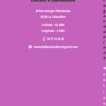
Contact & Coordonnées
I
n
f
20 Rue Georges Clémenceau
o
42350 La Talaudière
r
Latitude : 45.4804
Longitude : 4.4383
a
t
04 77 53 02 83
i
tennisclublatalaudiere@gmail.com
o
n
s
M
e
n
t
i
o
n