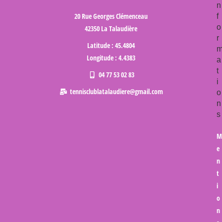
n
20 Rue Georges Clémenceau
f
o
42350 La Talaudière
r
Latitude : 45.4804
Longitude : 4.4383
a
t
04 77 53 02 83
i
tennisclublatalaudiere@gmail.com
o
n
s
M
e
n
t
i
o
n