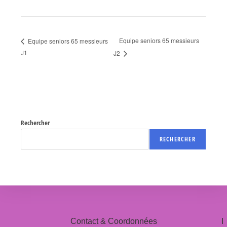
Equipe seniors 65 messieurs
Equipe seniors 65 messieurs
J1
J2
Rechercher
RECHERCHER
Contact & Coordonnées
I