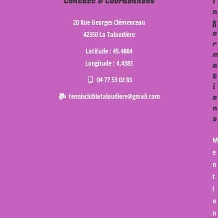
Contact & Coordonnées
I
n
f
20 Rue Georges Clémenceau
o
42350 La Talaudière
r
Latitude : 45.4804
Longitude : 4.4383
a
t
04 77 53 02 83
i
tennisclublatalaudiere@gmail.com
o
n
s
M
e
n
t
i
o
n