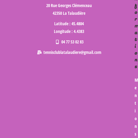
f
20 Rue Georges Clémenceau
o
42350 La Talaudière
r
Latitude : 45.4804
Longitude : 4.4383
a
t
04 77 53 02 83
i
tennisclublatalaudiere@gmail.com
o
n
s
M
e
n
t
i
o
n
s