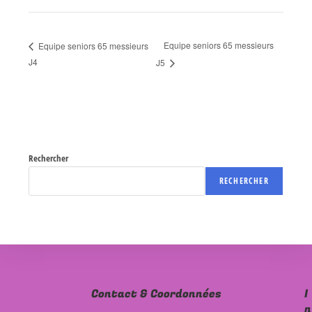
Equipe seniors 65 messieurs
Equipe seniors 65 messieurs
J4
J5
Rechercher
RECHERCHER
Contact & Coordonnées
I
n