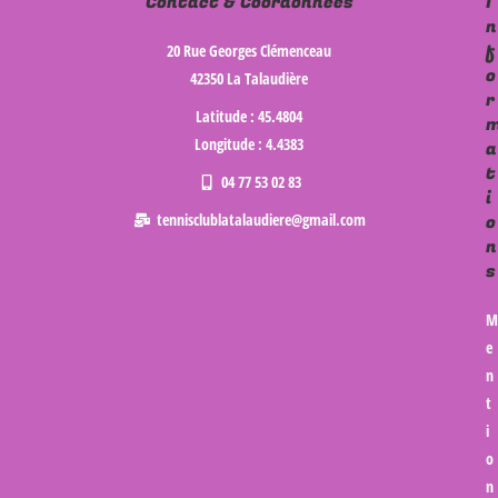
Contact & Coordonnées
I
n
f
20 Rue Georges Clémenceau
o
42350 La Talaudière
r
Latitude : 45.4804
Longitude : 4.4383
a
t
04 77 53 02 83
i
tennisclublatalaudiere@gmail.com
o
n
s
M
e
n
t
i
o
n