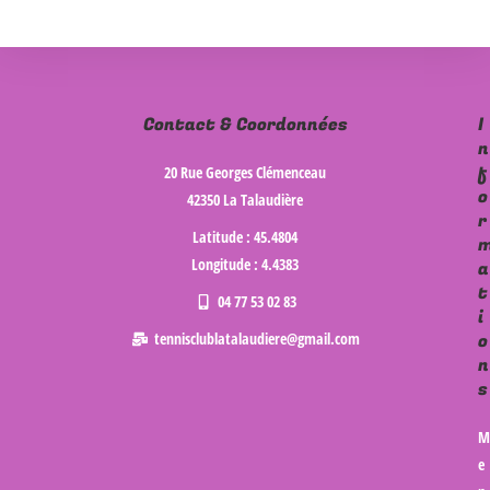
Contact & Coordonnées
I
n
f
20 Rue Georges Clémenceau
o
42350 La Talaudière
r
Latitude : 45.4804
Longitude : 4.4383
a
t
04 77 53 02 83
i
tennisclublatalaudiere@gmail.com
o
n
s
M
e