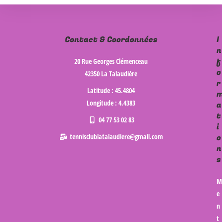
Contact & Coordonnées
I
n
f
20 Rue Georges Clémenceau
o
42350 La Talaudière
r
Latitude : 45.4804
Longitude : 4.4383
a
t
04 77 53 02 83
i
tennisclublatalaudiere@gmail.com
o
n
s
M
e
n
t